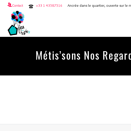
+33 1 43587516
Ancrée dans le quartier, ouverte sur le
Contact
Métis’sons Nos Regar