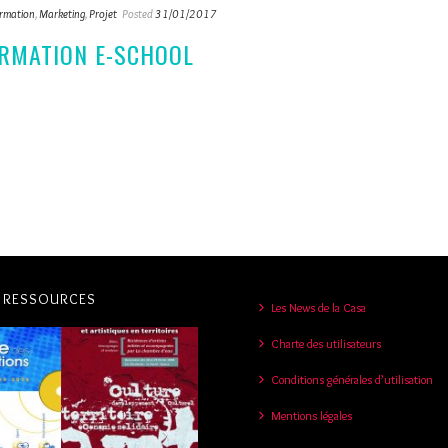
rmation
,
Marketing
,
Projet
Posted
31/01/2017
ORMATION E-SCHOOL
S RESSOURCES
Les News de la Casa
Charte des utilisateurs
Conditions générales d’utilisation
Mentions légales