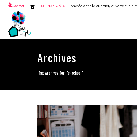
+33 1 43587516
Ancrée dans le quartier, ouverte sur le
Contact
Archives
Tag Archives for: "e-school"