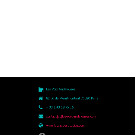
Les Voix Andalouses
82 Bd de Menilmontant 75020 Paris
+ 33 1 43 58 75 16
contact[at]les-voix-andalouses.com
www.lacasadesutopies.com