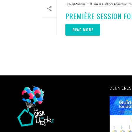
By
WebMaster
In
Business
,
E-school
,
Education
,
Fo
PREMIÈRE SESSION F
READ MORE
DERNIÈRE