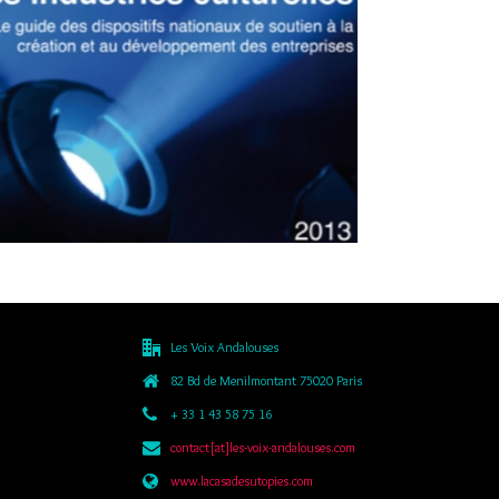
LE GUIDE ESSENTIEL DU FINANCEMENT DE
L’INDUSTRIE CULTURELLE
Financement
,
Recherche de financement
Les Voix Andalouses
82 Bd de Menilmontant 75020 Paris
+ 33 1 43 58 75 16
contact[at]les-voix-andalouses.com
www.lacasadesutopies.com