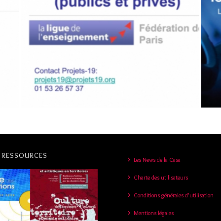
COMMENT ORGANISER SA RECHERCHE DE
FINANCEMENTS ? 2/2
Financement
,
Recherche de financement
S RESSOURCES
Les News de la Casa
Charte des utilisateurs
Conditions générales d’utilisation
Mentions légales