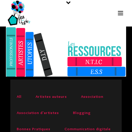
All
Artistes auteurs
Association
Association d'artistes
Blogging
Bonnes Pratiques
Communication digitale