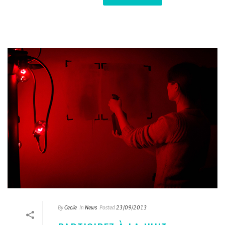
By
Cecile
In
News
Posted
23/09/2013