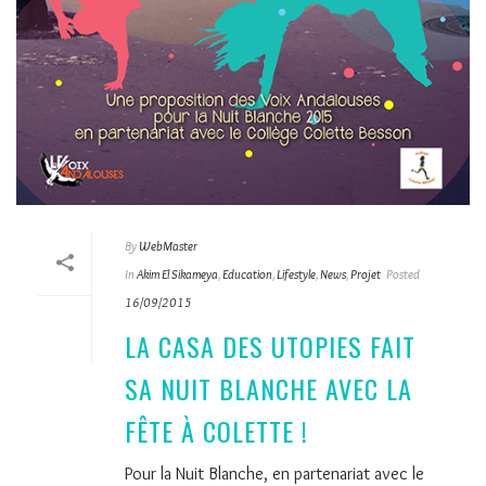
By
WebMaster
In
Akim El Sikameya
,
Education
,
Lifestyle
,
News
,
Projet
Posted
16/09/2015
LA CASA DES UTOPIES FAIT
SA NUIT BLANCHE AVEC LA
FÊTE À COLETTE !
Pour la Nuit Blanche, en partenariat avec le